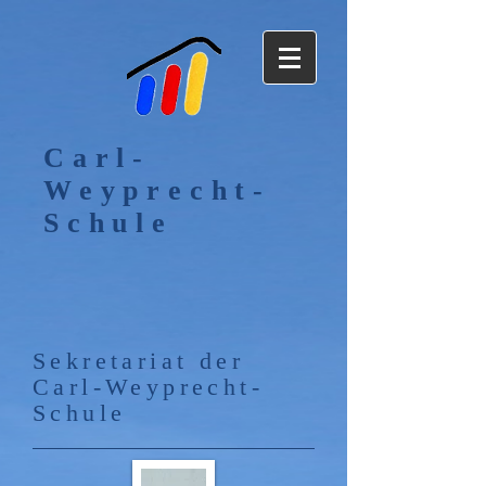
Carl-
Weyprecht-
Schule
Sekretariat der
Carl-Weyprecht-
Schule