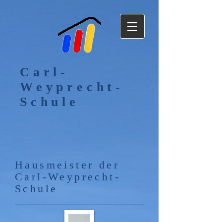
Carl-
Weyprecht-
Schule
Hausmeister der
Carl-Weyprecht-
Schule