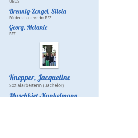
UBUS
Breunig-Zengel, Silvia
Förderschullehrerin: BFZ
Georg, Melanie
BFZ
Knepper, Jacqueline
Sozialarbeiterin (Bachelor)
Muschkiet -Kunkelmann
,
Hanna
Sozialpädagogin (B.A.)
KONTAKT