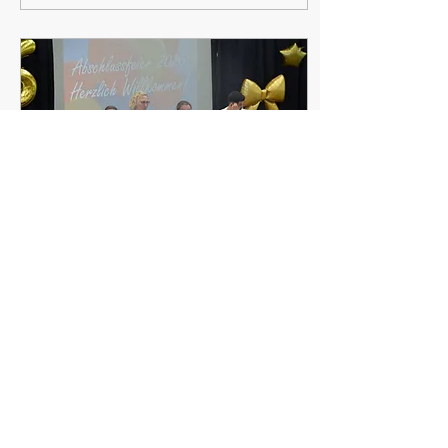
erfolgreichen Abschluss
ihrer Schulzeit.
Schulleiter Martin Burk
gratulierte den
Jugendlichen in seiner
Rede zu ihren Leistungen
und würdigte ihren
Einsatz auf dem Weg
zum Schulabschluss. Er
ermutigte die
Absolventinnen und
Absolventen, die
kommenden
Herausforderungen mit...
23. Juni 2026
∙
1
Min.
Die Abgänger der 9. Klassen
sagen „Auf Wiedersehen“
In einer festlichen
Atmosphäre wurden die
Schülerinnen und
Schüler verabschiedet.