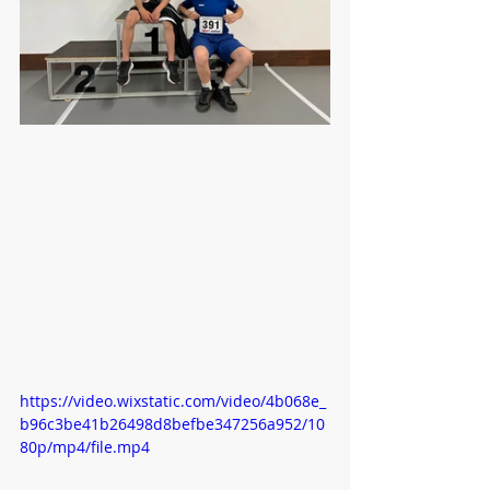
https://video.wixstatic.com/video/4b068e_
b96c3be41b26498d8befbe347256a952/10
80p/mp4/file.mp4