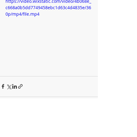
https://video.wixstatic.com/video/4b068e_
c668a0b5dd7749458ebc1d63c4d4835e/36
0p/mp4/file.mp4
Aktuelle Beiträge
Alle ansehen