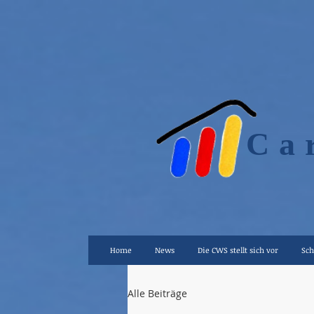
Ca
Home
News
Die CWS stellt sich vor
Sch
Alle Beiträge