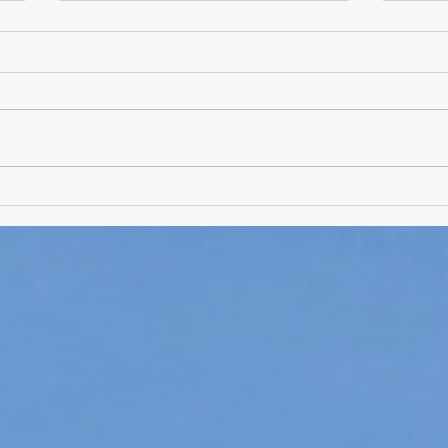
Zeugnisse, Erinnerungen und
Die A
Zukunftspläne – Entlassfeier der
sage
10. Klassen