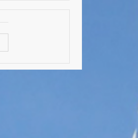
bgänger der 9. Klassen
n „Auf Wiedersehen“