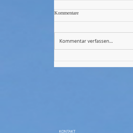
Kommentare
Kommentar verfassen...
Herzlich willkommen an der
Carl-Weyprecht-Schule –
Einschulungsfeier der neuen 5.
Klassen
KONTAKT